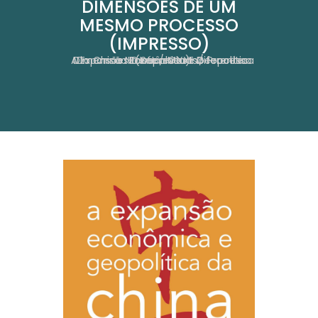
DIMENSÕES DE UM
MESMO PROCESSO
(IMPRESSO)
Home
A Expansão Econômica E Geopolítica Da China No Século XXI: Diferentes Dimensões De Um Mesmo Processo (impresso)
Obras