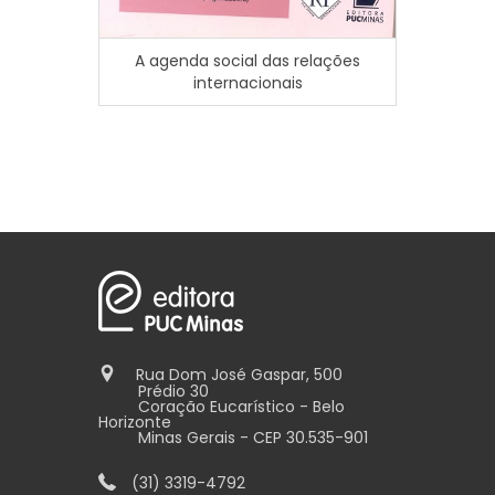
Os novo
A agenda social das relações
alterna
internacionais
Rua Dom José Gaspar, 500
Prédio 30
Coração Eucarístico - Belo
Horizonte
Minas Gerais - CEP 30.535-901
(31) 3319-4792