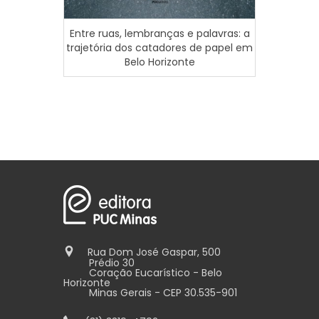
Entre ruas, lembranças e palavras: a
Amizade
trajetória dos catadores de papel em
no
Belo Horizonte
Rua Dom José Gaspar, 500
Prédio 30
Coração Eucarístico - Belo
Horizonte
Minas Gerais - CEP 30.535-901