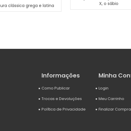
X, o sábio
ura clássica grega e latina
Informações
Minha Con
Como Publicar
Login
Trocas e Devoluções
Meu Carrinho
Política de Privacidade
Finalizar Compra