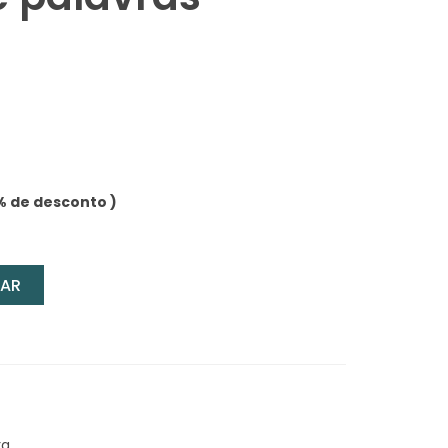
% de desconto )
AR
ra