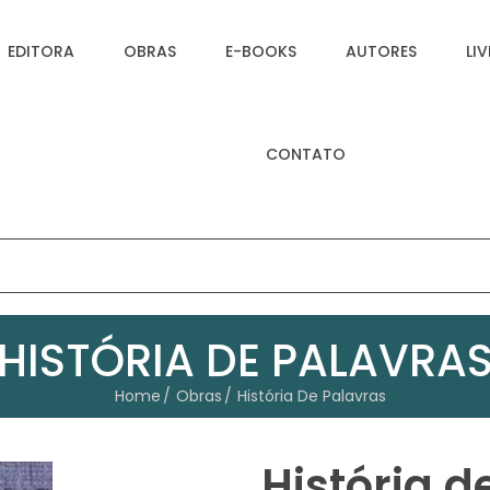
EDITORA
OBRAS
E-BOOKS
AUTORES
LI
CONTATO
HISTÓRIA DE PALAVRA
Home
Obras
História De Palavras
História d