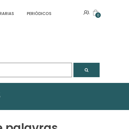
VRARIAS
PERIÓDICOS
0
S
e palavras