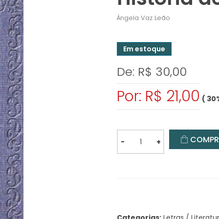
Ângela Vaz Leão
Em estoque
De: R$ 30,00
Por: R$ 21,00
( 30
COMPR
-
+
Categorias:
Letras / Literatu