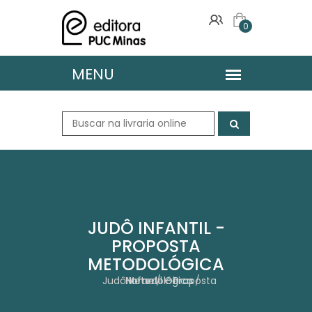
0
JUDÔ INFANTIL -
PROPOSTA
METODOLÓGICA
Home
Judô Infantil - Proposta Metodológica
Obras