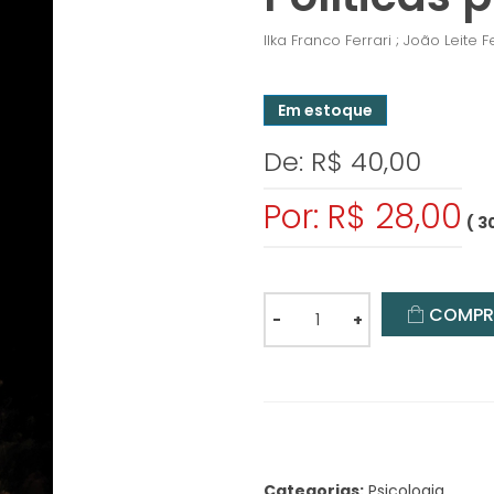
Ilka Franco Ferrari ; João Leite F
Em estoque
De: R$ 40,00
Por: R$ 28,00
( 3
COMPR
-
+
Categorias:
Psicologia