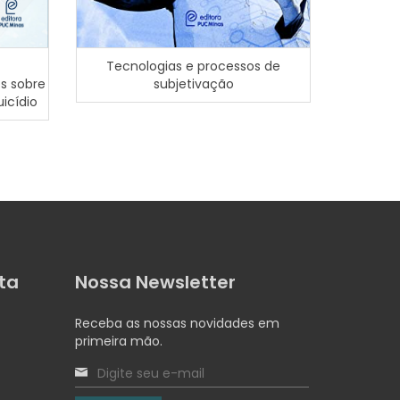
Tecnologias e processos de
Nome sui
s sobre
subjetivação
como disp
icídio
ta
Nossa Newsletter
Receba as nossas novidades em
primeira mão.