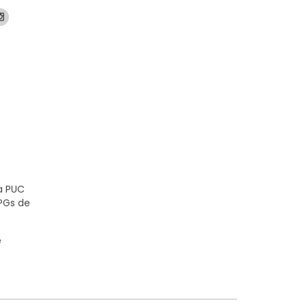
a PUC
PPGs de
e