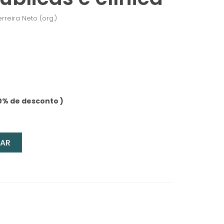
erreira Neto (org.)
0% de desconto )
AR