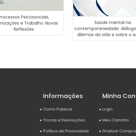
Processos Psicossociais,
Saúde mental na
nizações e Trabalho: Novas
contemporaneidade: diálogo
Reflexões
dilemas da vida e sobre o su
Informações
Minha Con
Como Publicar
Login
Trocas e Devoluções
Meu Carrinho
Política de Privacidade
Finalizar Compra