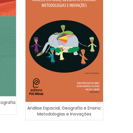
tografia
Análise Espacial, Geografia e Ensino:
Novos ol
Metodologias e Inovações