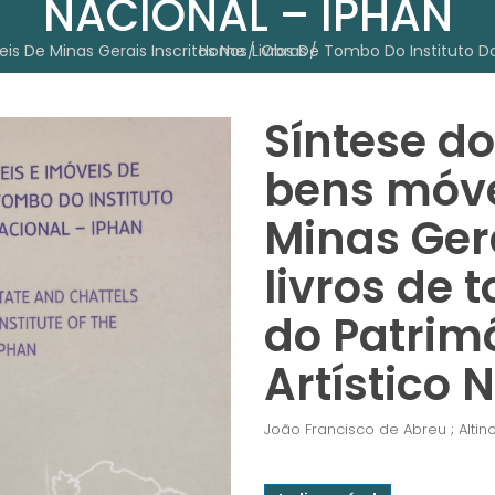
NACIONAL – IPHAN
eis De Minas Gerais Inscritos Nos Livros De Tombo Do Instituto Do
Home
Obras
Síntese do
bens móve
Minas Gera
livros de 
do Patrimô
Artístico 
João Francisco de Abreu ; Altin