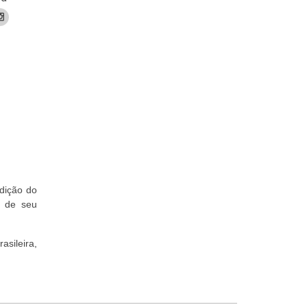
dição do
s de seu
asileira,