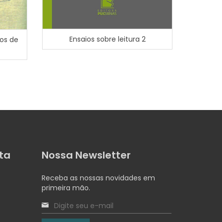
Ensaios sobre leitura 2
tos de
Cultur
ta
Nossa Newsletter
Receba as nossas novidades em
primeira mão.