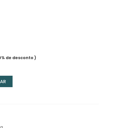
0% de desconto )
AR
ra