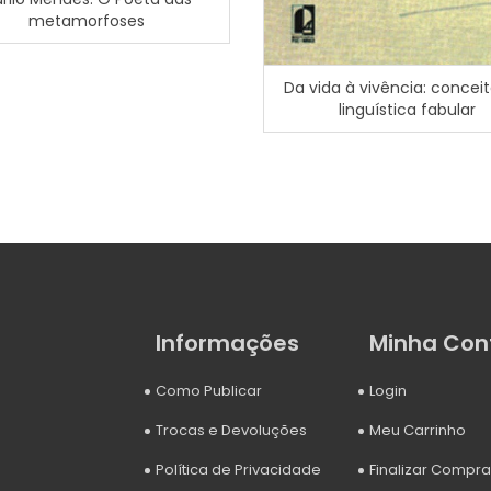
metamorfoses
Da vida à vivência: concei
linguística fabular
Informações
Minha Con
Como Publicar
Login
Trocas e Devoluções
Meu Carrinho
Política de Privacidade
Finalizar Compra