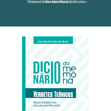
Home
Dicionário Da Memória: Verbetes Teóricos Relacionados Aos Estudos Da Memória
Obras