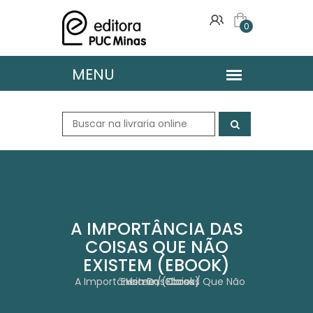
0
A IMPORTÂNCIA DAS
COISAS QUE NÃO
EXISTEM (EBOOK)
A Importância Das Coisas Que Não Existem (Ebook)
Home
Obras