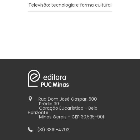
Televisão: tecnologia e forma cultural
Dicio
Teórico
Rua Dom José Gaspar, 500
Prédio 30
Coração Eucarístico - Belo
Horizonte
Minas Gerais - CEP 30.535-901
(31) 3319-4792