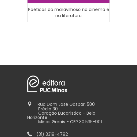
Poéticas do maravilhoso no cinema e
Cultura 
na literatura
Rua Dom José Gaspar, 500
Prédio 30
Coração Eucarístico - Belo
Horizonte
Minas Gerais - CEP 30.535-901
(31) 3319-4792