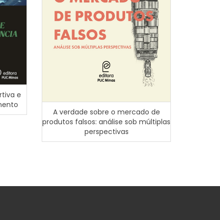
tiva e
Cultura e
mento
atua
A verdade sobre o mercado de
produtos falsos: análise sob múltiplas
perspectivas