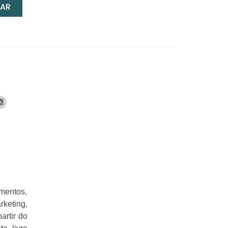
AR
imentos,
rketing,
artir do