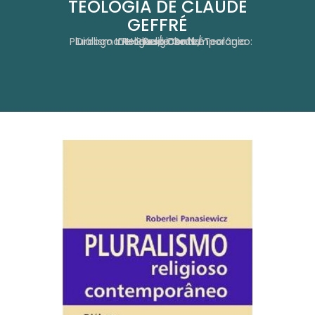
TEOLOGIA DE CLAUDE
GEFFRÉ
Pluralismo Religioso Contemporâneo: Diálogo Inter-Religioso Na Teologia De Claude Geffré
Home
Obras