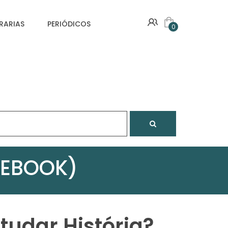
VRARIAS
PERIÓDICOS
0
(EBOOK)
tudar História?