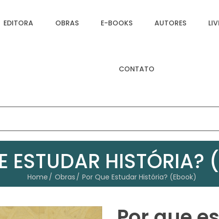
EDITORA
OBRAS
E-BOOKS
AUTORES
LI
CONTATO
E ESTUDAR HISTÓRIA? 
Home
Obras
Por Que Estudar História? (Ebook)
Por que es