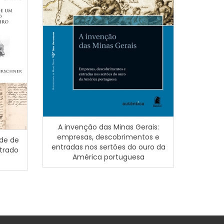
O Cabido
1820
A invenção das Minas Gerais:
empresas, descobrimentos e
nde de
entradas nos sertões do ouro da
strado
América portuguesa