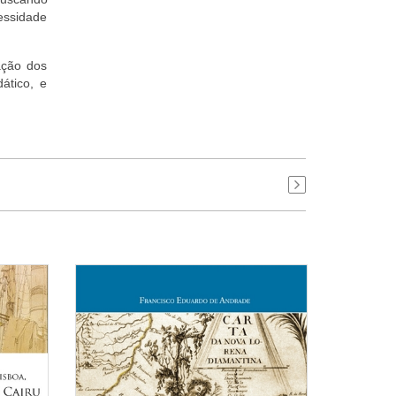
essidade
ação dos
ático, e