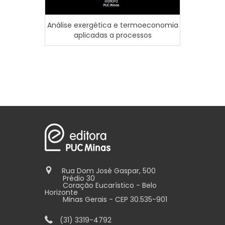
Análise exergética e termoeconomia
Tomada 
aplicadas a processos
Cond
Rua Dom José Gaspar, 500
Prédio 30
Coração Eucarístico - Belo
Horizonte
Minas Gerais - CEP 30.535-901
(31) 3319-4792