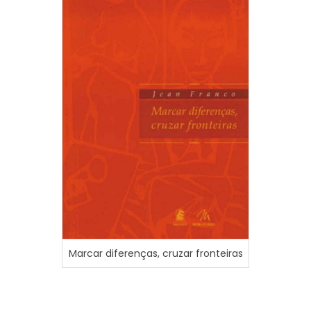
O vão
narra
Marcar diferenças, cruzar fronteiras