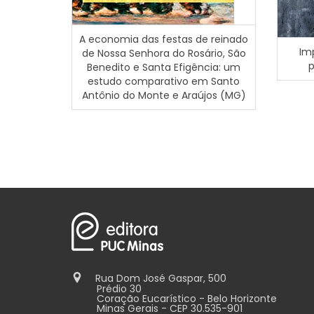
A economia das festas de reinado
Im
de Nossa Senhora do Rosário, São
p
Benedito e Santa Efigência: um
estudo comparativo em Santo
Antônio do Monte e Araújos (MG)
Rua Dom José Gaspar, 500
Prédio 30
Coração Eucarístico - Belo Horizonte
Minas Gerais - CEP 30.535-901