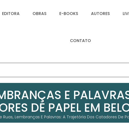
EDITORA
OBRAS
E-BOOKS
AUTORES
LI
CONTATO
EMBRANÇAS E PALAVRAS
RES DE PAPEL EM BEL
e Ruas, Lembranças E Palavras: A Trajetória Dos Catadores De P