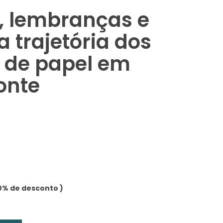
s, lembranças e
a trajetória dos
 de papel em
onte
0% de desconto )