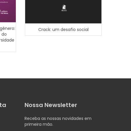
Inclusão
gênero:
Crack: um desafio social
urb
 do
cap
ersidade
ta
Nossa Newsletter
Receba as nossas novidades em
primeira mão.