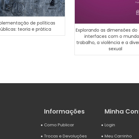
plementação de políticas
úblicas: teoria e prática
Explorando as dimensões do 
interfaces com o mundo
trabalho, a violência e a div
sexual
Informações
Minha Con
Como Publicar
Login
Trocas e Devoluções
Meu Carrinho