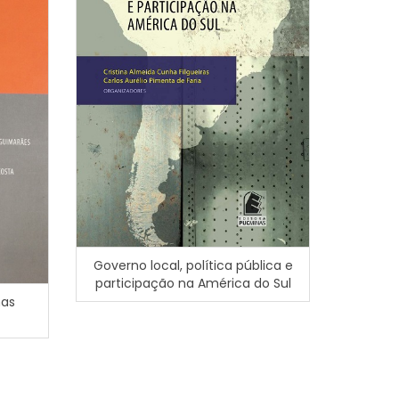
Governo local, política pública e
Amizade S
participação na América do Sul
no H
mas