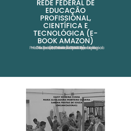
REDE FEDERAL DE
EDUCAÇÃO
PROFISSIONAL,
CIENTÍFICA E
TECNOLÓGICA (E-
BOOK AMAZON)
Sujeitos, Normas E Aspectos Históricos Na Educação Profissional Da Rede Federal De Educação Profissional, Científica E Tecnológica (E-Book Amazon)
Home
Obras